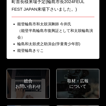
町首長様来場予定(輪島市長2024FEUL
FEST JAPAN来場下さいました。)
能登輪島市和太鼓演舞師 今井氏
（能登半島輪島市復興証として和太鼓輪島演
会）
輪島和太鼓虎之助演会(学童青少年部)
能登輪島きりこ
総合
取材・広報
お問い合わせ
について