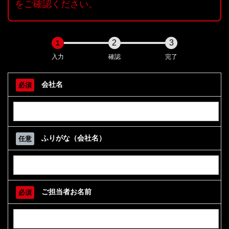
をご確認ください。
2
3
1
入力
確認
完了
会社名
必須
ふりがな（会社名）
任意
ご担当者お名前
必須