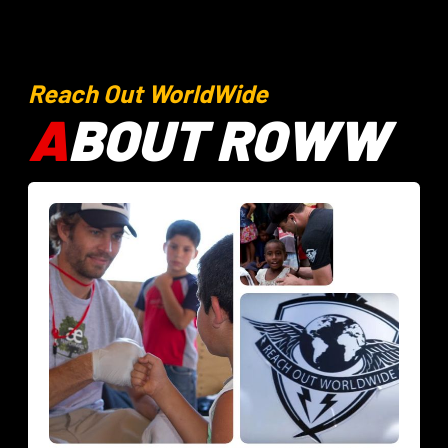
Reach Out WorldWide
A
BOUT ROWW