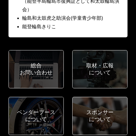
（能登半島輪島市復興証として和太鼓輪島演
会）
輪島和太鼓虎之助演会(学童青少年部)
能登輪島きりこ
総合
取材・広報
お問い合わせ
について
ベンダーブース
スポンサー
について
について