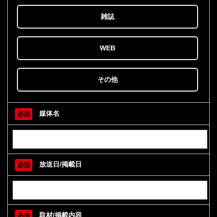
雑誌
WEB
その他
媒体名
必須
放送日/掲載日
必須
取材/掲載内容
必須