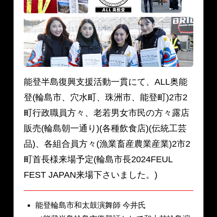
能登半島復興支援活動一貫にて、ALL奥能
登(輪島市、穴水町、珠洲市、能登町)2市2
町行政職員方々、老若男女市民の方々露店
販売(輪島朝一通り)(各種飲食店)(伝統工芸
品)、各組合員方々(漁業畜産農業産業)2市2
町首長様来場予定(輪島市長2024FEUL
FEST JAPAN来場下さいました。)
能登輪島市和太鼓演舞師 今井氏