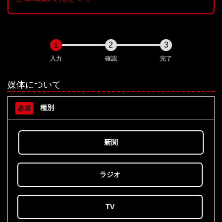
2
3
1
入力
確認
完了
媒体について
種別
必須
新聞
ラジオ
TV