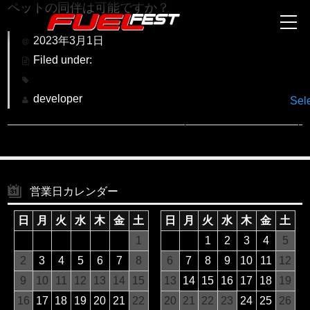
ペットの同伴は可能ですか？
2023年3月1日
Filed under:
developer
Sel
営業日カレンダー
日
月
火
水
木
金
土
日
月
火
水
木
金
土
1
1
2
3
4
5
2
3
4
5
6
7
8
6
7
8
9
10
11
12
9
10
11
12
13
14
15
13
14
15
16
17
18
19
16
17
18
19
20
21
22
20
21
22
23
24
25
26