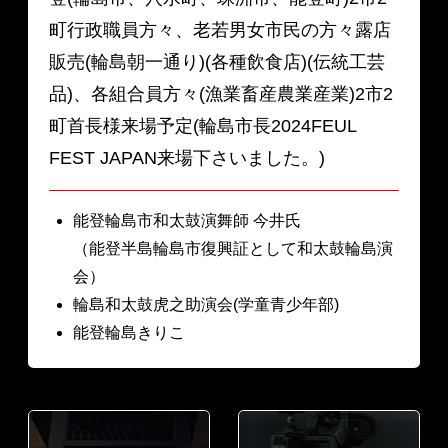
町行政職員方々、老若男女市民の方々露店
販売(輪島朝一通り)(各種飲食店)(伝統工芸
品)、各組合員方々(漁業畜産農業産業)2市2
町首長様来場予定(輪島市長2024FEUL
FEST JAPAN来場下さいました。)
能登輪島市和太鼓演舞師 今井氏
（能登半島輪島市復興証として和太鼓輪島演
会）
輪島和太鼓虎之助演会(学童青少年部)
能登輪島きりこ