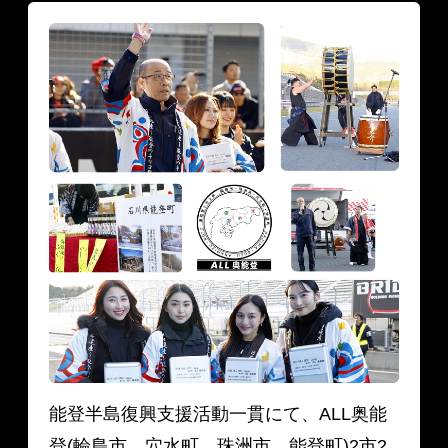
能登半島復興支援活動一貫にて、ALL奥能
登(輪島市、穴水町、珠洲市、能登町)2市2