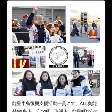
能登半島復興支援活動一貫にて、ALL奥能
登(輪島市、穴水町、珠洲市、能登町)2市2