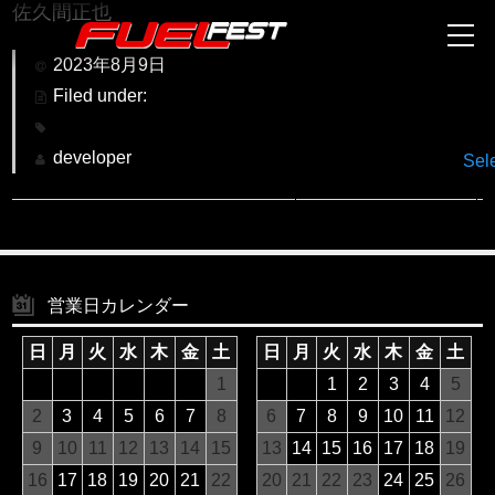
佐久間正也
2023年8月9日
Filed under:
developer
Sel
営業日カレンダー
日
月
火
水
木
金
土
日
月
火
水
木
金
土
1
1
2
3
4
5
2
3
4
5
6
7
8
6
7
8
9
10
11
12
9
10
11
12
13
14
15
13
14
15
16
17
18
19
16
17
18
19
20
21
22
20
21
22
23
24
25
26