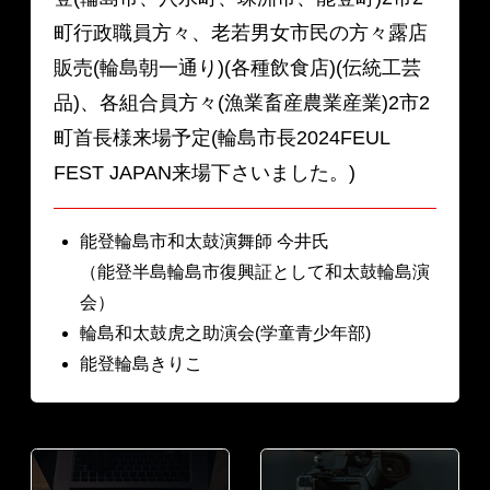
町行政職員方々、老若男女市民の方々露店
販売(輪島朝一通り)(各種飲食店)(伝統工芸
品)、各組合員方々(漁業畜産農業産業)2市2
町首長様来場予定(輪島市長2024FEUL
FEST JAPAN来場下さいました。)
能登輪島市和太鼓演舞師 今井氏
（能登半島輪島市復興証として和太鼓輪島演
会）
輪島和太鼓虎之助演会(学童青少年部)
能登輪島きりこ