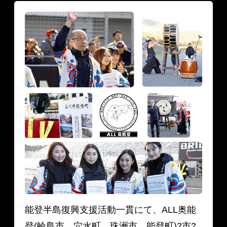
能登半島復興支援活動一貫にて、ALL奥能
登(輪島市、穴水町、珠洲市、能登町)2市2