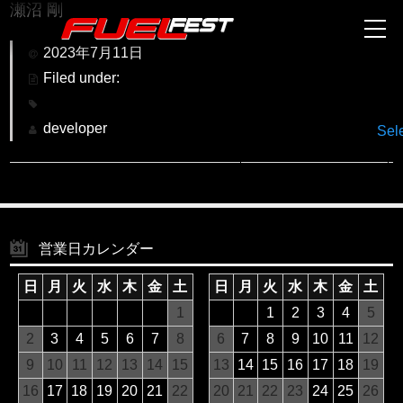
瀬沼 剛
2023年7月11日
Filed under:
developer
Sel
営業日カレンダー
日
月
火
水
木
金
土
日
月
火
水
木
金
土
1
1
2
3
4
5
2
3
4
5
6
7
8
6
7
8
9
10
11
12
9
10
11
12
13
14
15
13
14
15
16
17
18
19
16
17
18
19
20
21
22
20
21
22
23
24
25
26