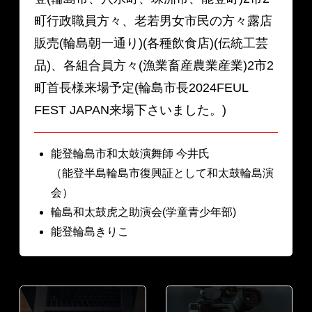
町行政職員方々、老若男女市民の方々露店
販売(輪島朝一通り)(各種飲食店)(伝統工芸
品)、各組合員方々(漁業畜産農業産業)2市2
町首長様来場予定(輪島市長2024FEUL
FEST JAPAN来場下さいました。)
能登輪島市和太鼓演舞師 今井氏
（能登半島輪島市復興証として和太鼓輪島演
会）
輪島和太鼓虎之助演会(学童青少年部)
能登輪島きりこ