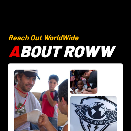
Reach Out WorldWide
A
BOUT ROWW