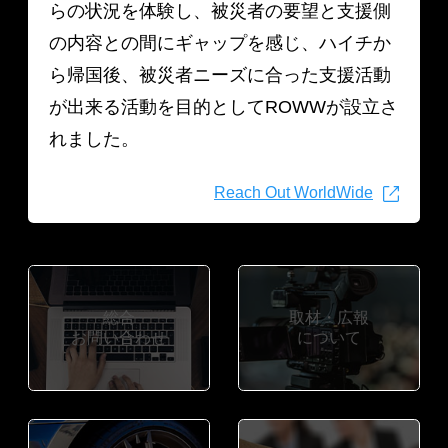
らの状況を体験し、被災者の要望と支援側
の内容との間にギャップを感じ、ハイチか
ら帰国後、被災者ニーズに合った支援活動
が出来る活動を目的としてROWWが設立さ
れました。
Reach Out WorldWide
総合
取材・広報
お問い合わせ
について