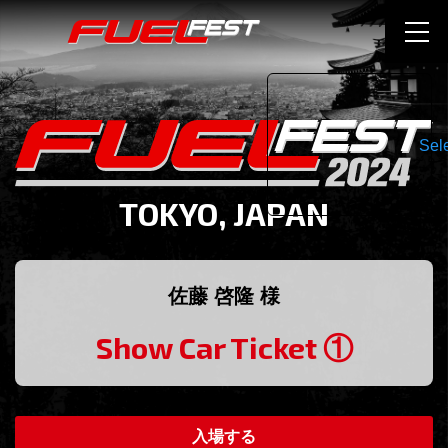
Sel
TOKYO, JAPAN
佐藤 啓隆 様
Show Car Ticket ①