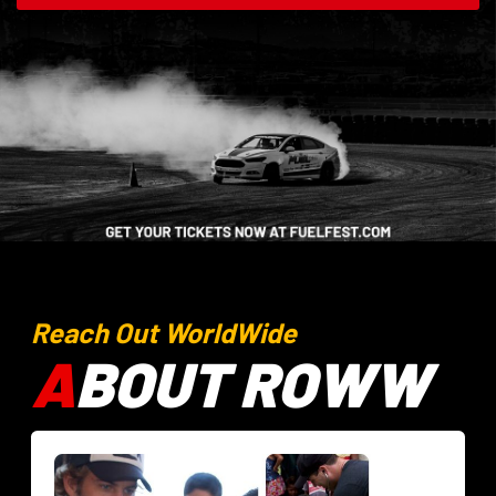
Reach Out WorldWide
A
BOUT ROWW