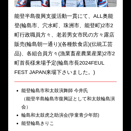
能登半島復興支援活動一貫にて、ALL奥能
登(輪島市、穴水町、珠洲市、能登町)2市2
町行政職員方々、老若男女市民の方々露店
販売(輪島朝一通り)(各種飲食店)(伝統工芸
品)、各組合員方々(漁業畜産農業産業)2市2
町首長様来場予定(輪島市長2024FEUL
FEST JAPAN来場下さいました。)
能登輪島市和太鼓演舞師 今井氏
（能登半島輪島市復興証として和太鼓輪島演
会）
輪島和太鼓虎之助演会(学童青少年部)
能登輪島きりこ