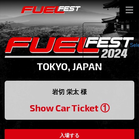
Sel
TOKYO, JAPAN
岩切 栄太 様
Show Car Ticket ①