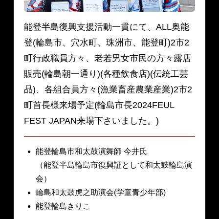
能登半島復興支援活動一貫にて、ALL奥能
登(輪島市、穴水町、珠洲市、能登町)2市2
町行政職員方々、老若男女市民の方々露店
販売(輪島朝一通り)(各種飲食店)(伝統工芸
品)、各組合員方々(漁業畜産農業産業)2市2
町首長様来場予定(輪島市長2024FEUL
FEST JAPAN来場下さいました。)
能登輪島市和太鼓演舞師 今井氏
（能登半島輪島市復興証として和太鼓輪島演
会）
輪島和太鼓虎之助演会(学童青少年部)
能登輪島きりこ