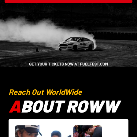
Reach Out WorldWide
A
BOUT ROWW