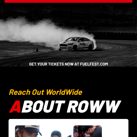
Reach Out WorldWide
A
BOUT ROWW