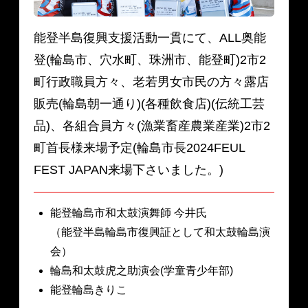
能登半島復興支援活動一貫にて、ALL奥能
登(輪島市、穴水町、珠洲市、能登町)2市2
町行政職員方々、老若男女市民の方々露店
販売(輪島朝一通り)(各種飲食店)(伝統工芸
品)、各組合員方々(漁業畜産農業産業)2市2
町首長様来場予定(輪島市長2024FEUL
FEST JAPAN来場下さいました。)
能登輪島市和太鼓演舞師 今井氏
（能登半島輪島市復興証として和太鼓輪島演
会）
輪島和太鼓虎之助演会(学童青少年部)
能登輪島きりこ