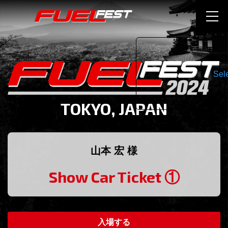
Sel
TOKYO, JAPAN
山本 宏 様
Show Car Ticket ①