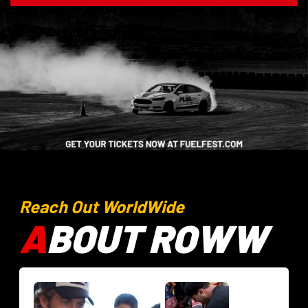
Reach Out WorldWide
A
BOUT ROWW