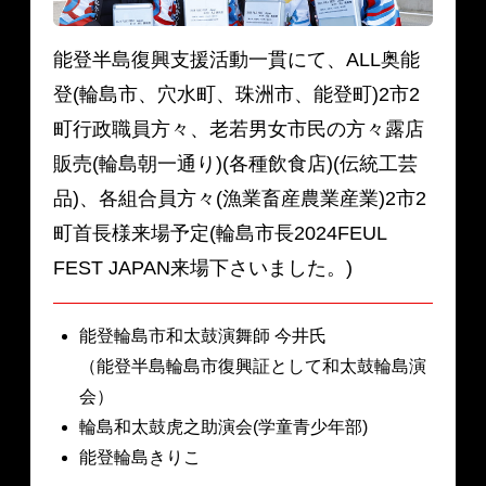
能登半島復興支援活動一貫にて、ALL奥能
登(輪島市、穴水町、珠洲市、能登町)2市2
町行政職員方々、老若男女市民の方々露店
販売(輪島朝一通り)(各種飲食店)(伝統工芸
品)、各組合員方々(漁業畜産農業産業)2市2
町首長様来場予定(輪島市長2024FEUL
FEST JAPAN来場下さいました。)
能登輪島市和太鼓演舞師 今井氏
（能登半島輪島市復興証として和太鼓輪島演
会）
輪島和太鼓虎之助演会(学童青少年部)
能登輪島きりこ