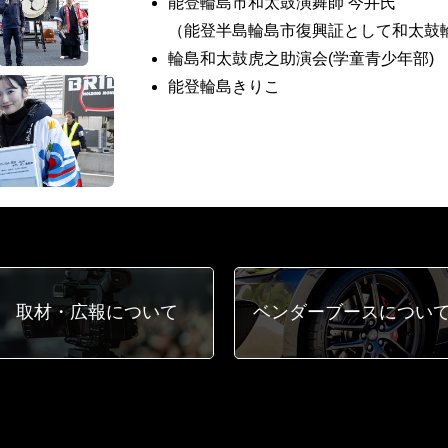
能登輪島市和太鼓演舞師 今井氏
（能登半島輪島市復興証として和太鼓
輪島和太鼓虎之助演会(学童青少年部)
能登輪島きりこ
取材・広報
について
ベンダーブース
につい