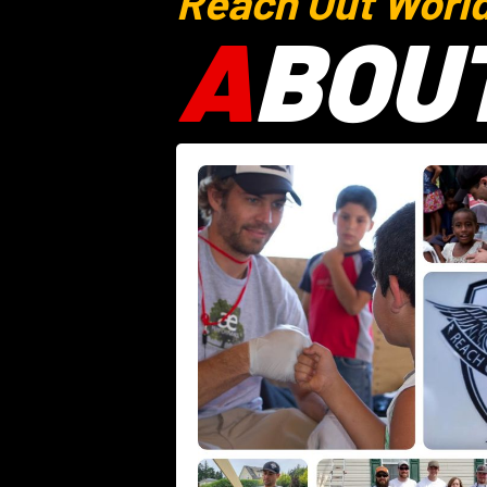
Reach Out Worl
A
BOU