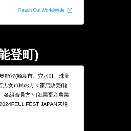
Reach Out WorldWide
能登町)
L奥能登(輪島市、穴水町、珠洲
若男女市民の方々露店販売(輪
)、各組合員方々(漁業畜産農業
4FEUL FEST JAPAN来場