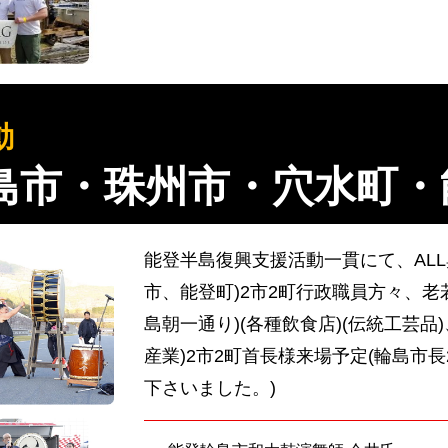
動
輪島市・珠州市・穴水町・
能登半島復興支援活動一貫にて、AL
市、能登町)2市2町行政職員方々、老
島朝一通り)(各種飲食店)(伝統工芸品
産業)2市2町首長様来場予定(輪島市長202
下さいました。)