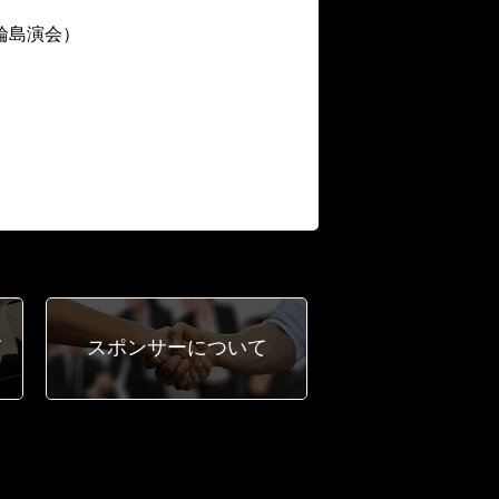
輪島演会）
て
スポンサー
について