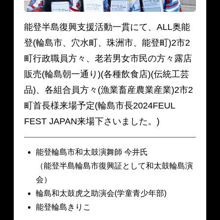
能登半島復興支援活動一貫にて、ALL奥能
登(輪島市、穴水町、珠洲市、能登町)2市2
町行政職員方々、老若男女市民の方々露店
販売(輪島朝一通り)(各種飲食店)(伝統工芸
品)、各組合員方々(漁業畜産農業産業)2市2
町首長様来場予定(輪島市長2024FEUL
FEST JAPAN来場下さいました。)
能登輪島市和太鼓演舞師 今井氏
（能登半島輪島市復興証として和太鼓輪島演
会）
輪島和太鼓虎之助演会(学童青少年部)
能登輪島きりこ