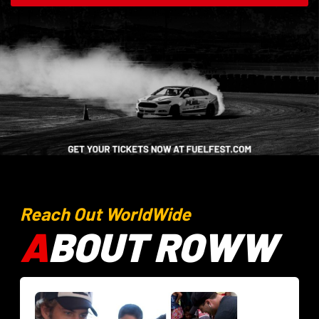
Reach Out WorldWide
A
BOUT ROWW