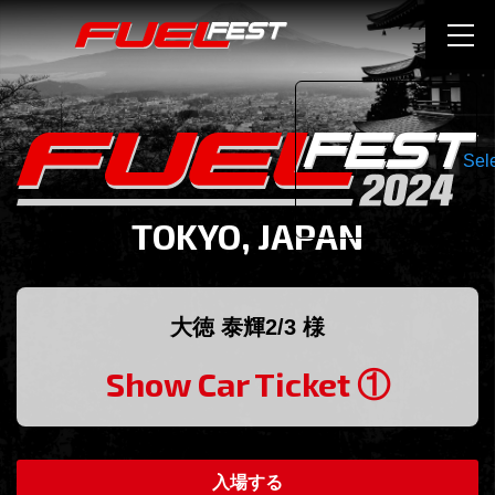
Sel
TOKYO, JAPAN
大徳 泰輝2/3 様
Show Car Ticket ①