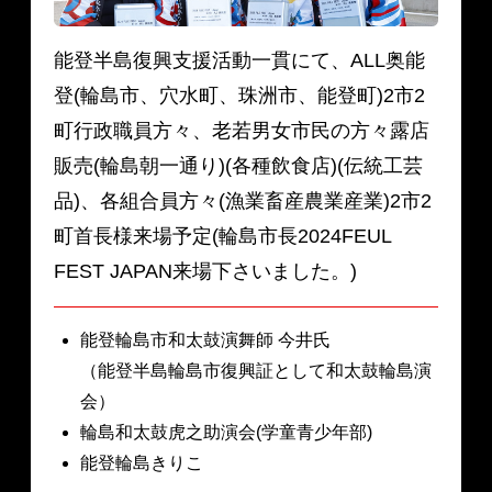
能登半島復興支援活動一貫にて、ALL奥能
登(輪島市、穴水町、珠洲市、能登町)2市2
町行政職員方々、老若男女市民の方々露店
販売(輪島朝一通り)(各種飲食店)(伝統工芸
品)、各組合員方々(漁業畜産農業産業)2市2
町首長様来場予定(輪島市長2024FEUL
FEST JAPAN来場下さいました。)
能登輪島市和太鼓演舞師 今井氏
（能登半島輪島市復興証として和太鼓輪島演
会）
輪島和太鼓虎之助演会(学童青少年部)
能登輪島きりこ