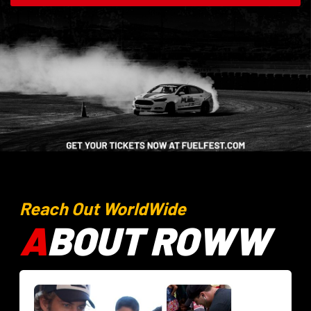
Reach Out WorldWide
A
BOUT ROWW