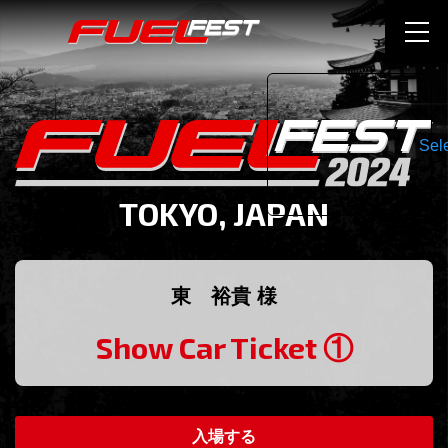
Sel
TOKYO, JAPAN
東 裕貴 様
Show Car Ticket ①