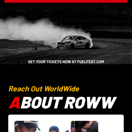
Reach Out WorldWide
A
BOUT ROWW