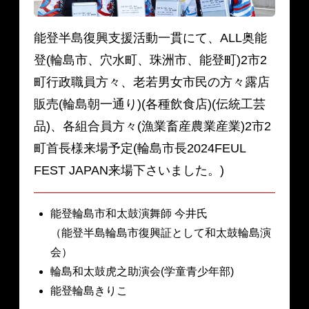
能登半島復興支援活動一貫にて、ALL奥能
登(輪島市、穴水町、珠洲市、能登町)2市2
町行政職員方々、老若男女市民の方々露店
販売(輪島朝一通り)(各種飲食店)(伝統工芸
品)、各組合員方々(漁業畜産農業産業)2市2
町首長様来場予定(輪島市長2024FEUL
FEST JAPAN来場下さいました。)
能登輪島市和太鼓演舞師 今井氏
（能登半島輪島市復興証として和太鼓輪島演
会）
輪島和太鼓虎之助演会(学童青少年部)
能登輪島きりこ