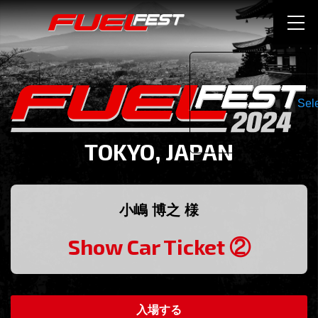
Sel
TOKYO, JAPAN
小嶋 博之 様
Show Car Ticket ②