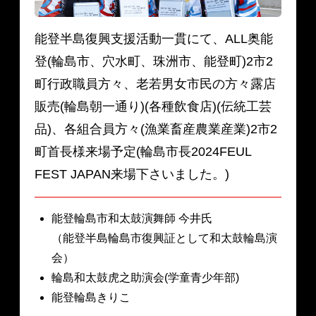
能登半島復興支援活動一貫にて、ALL奥能
登(輪島市、穴水町、珠洲市、能登町)2市2
町行政職員方々、老若男女市民の方々露店
販売(輪島朝一通り)(各種飲食店)(伝統工芸
品)、各組合員方々(漁業畜産農業産業)2市2
町首長様来場予定(輪島市長2024FEUL
FEST JAPAN来場下さいました。)
能登輪島市和太鼓演舞師 今井氏
（能登半島輪島市復興証として和太鼓輪島演
会）
輪島和太鼓虎之助演会(学童青少年部)
能登輪島きりこ