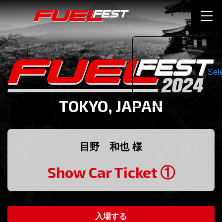
Sel
TOKYO, JAPAN
目野 和也 様
Show Car Ticket ①