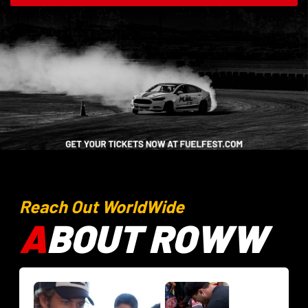
Reach Out WorldWide
A
BOUT ROWW