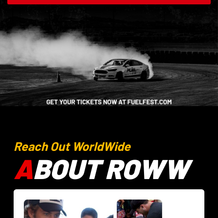
Reach Out WorldWide
A
BOUT ROWW