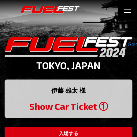
Sel
TOKYO, JAPAN
伊藤 雄太 様
Show Car Ticket ①