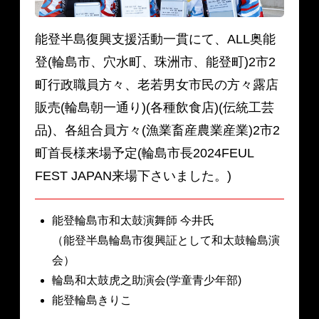
能登半島復興支援活動一貫にて、ALL奥能
登(輪島市、穴水町、珠洲市、能登町)2市2
町行政職員方々、老若男女市民の方々露店
販売(輪島朝一通り)(各種飲食店)(伝統工芸
品)、各組合員方々(漁業畜産農業産業)2市2
町首長様来場予定(輪島市長2024FEUL
FEST JAPAN来場下さいました。)
能登輪島市和太鼓演舞師 今井氏
（能登半島輪島市復興証として和太鼓輪島演
会）
輪島和太鼓虎之助演会(学童青少年部)
能登輪島きりこ