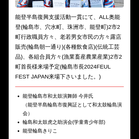
能登半島復興支援活動一貫にて、ALL奥能
登(輪島市、穴水町、珠洲市、能登町)2市2
町行政職員方々、老若男女市民の方々露店
販売(輪島朝一通り)(各種飲食店)(伝統工芸
品)、各組合員方々(漁業畜産農業産業)2市2
町首長様来場予定(輪島市長2024FEUL
FEST JAPAN来場下さいました。)
能登輪島市和太鼓演舞師 今井氏
（能登半島輪島市復興証として和太鼓輪島演
会）
輪島和太鼓虎之助演会(学童青少年部)
能登輪島きりこ