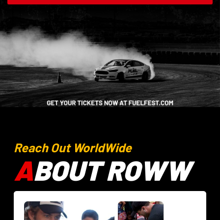
Reach Out WorldWide
A
BOUT ROWW