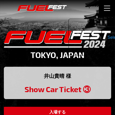
Sel
TOKYO, JAPAN
井山貴晴 様
Show Car Ticket ③