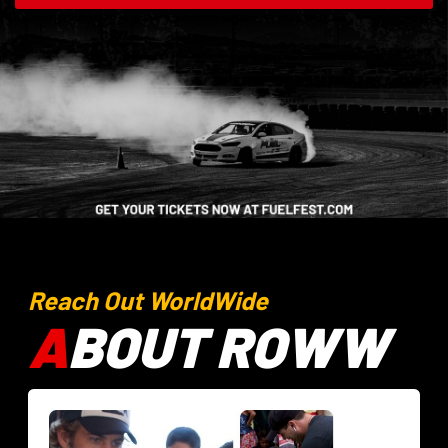
Reach Out WorldWide
A
BOUT ROWW