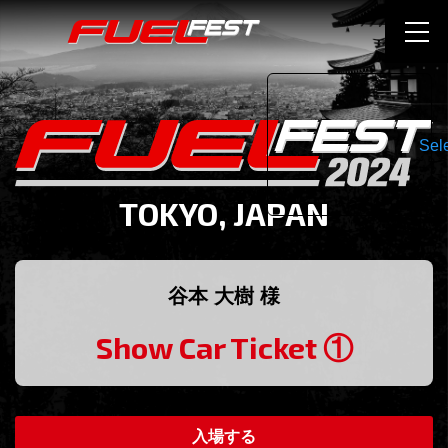
Sel
TOKYO, JAPAN
谷本 大樹 様
Show Car Ticket ①