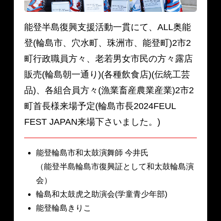
能登半島復興支援活動一貫にて、ALL奥能
登(輪島市、穴水町、珠洲市、能登町)2市2
町行政職員方々、老若男女市民の方々露店
販売(輪島朝一通り)(各種飲食店)(伝統工芸
品)、各組合員方々(漁業畜産農業産業)2市2
町首長様来場予定(輪島市長2024FEUL
FEST JAPAN来場下さいました。)
能登輪島市和太鼓演舞師 今井氏
（能登半島輪島市復興証として和太鼓輪島演
会）
輪島和太鼓虎之助演会(学童青少年部)
能登輪島きりこ