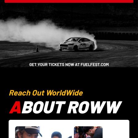
Reach Out WorldWide
A
BOUT ROWW