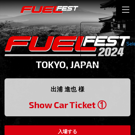
Sel
TOKYO, JAPAN
出浦 進也 様
Show Car Ticket ①