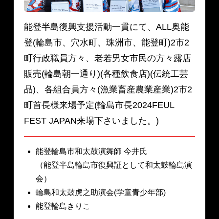
能登半島復興支援活動一貫にて、ALL奥能
登(輪島市、穴水町、珠洲市、能登町)2市2
町行政職員方々、老若男女市民の方々露店
販売(輪島朝一通り)(各種飲食店)(伝統工芸
品)、各組合員方々(漁業畜産農業産業)2市2
町首長様来場予定(輪島市長2024FEUL
FEST JAPAN来場下さいました。)
能登輪島市和太鼓演舞師 今井氏
（能登半島輪島市復興証として和太鼓輪島演
会）
輪島和太鼓虎之助演会(学童青少年部)
能登輪島きりこ