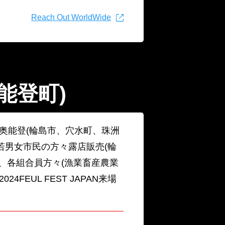
Reach Out WorldWide
能登町)
L奥能登(輪島市、穴水町、珠洲
若男女市民の方々露店販売(輪
)、各組合員方々(漁業畜産農業
4FEUL FEST JAPAN来場