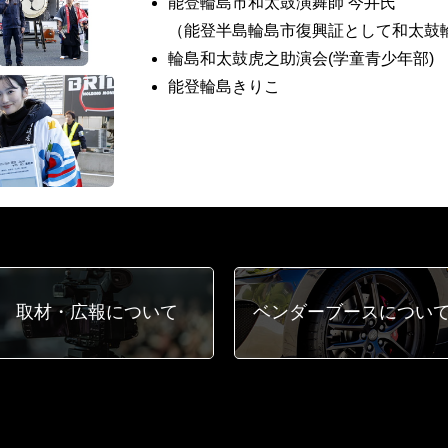
能登輪島市和太鼓演舞師 今井氏
（能登半島輪島市復興証として和太鼓
輪島和太鼓虎之助演会(学童青少年部)
能登輪島きりこ
取材・広報
について
ベンダーブース
につい