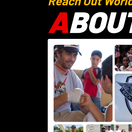
Reach Out Worl
A
BOU