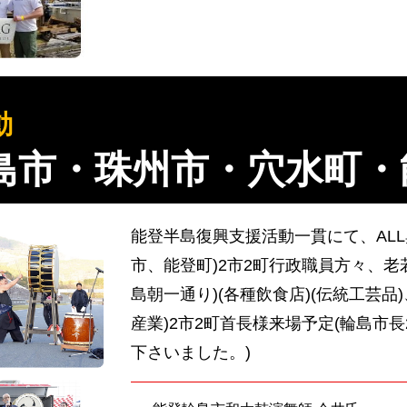
動
輪島市・珠州市・穴水町・
能登半島復興支援活動一貫にて、AL
市、能登町)2市2町行政職員方々、老
島朝一通り)(各種飲食店)(伝統工芸品
産業)2市2町首長様来場予定(輪島市長202
下さいました。)