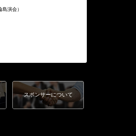
輪島演会）
て
スポンサー
について