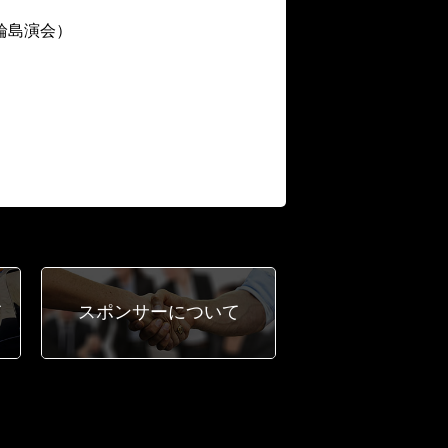
輪島演会）
て
スポンサー
について