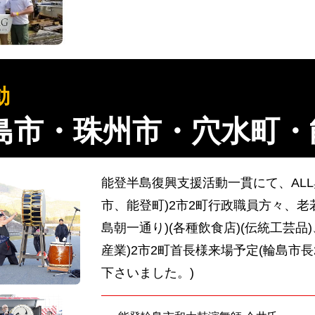
動
輪島市・珠州市・穴水町・
能登半島復興支援活動一貫にて、AL
市、能登町)2市2町行政職員方々、老
島朝一通り)(各種飲食店)(伝統工芸品
産業)2市2町首長様来場予定(輪島市長202
下さいました。)