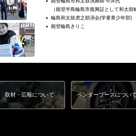
能登輪島市和太鼓演舞師 今井氏
（能登半島輪島市復興証として和太鼓
輪島和太鼓虎之助演会(学童青少年部)
能登輪島きりこ
取材・広報
について
ベンダーブース
につい