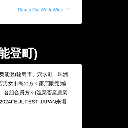
Reach Out WorldWide
能登町)
L奥能登(輪島市、穴水町、珠洲
若男女市民の方々露店販売(輪
)、各組合員方々(漁業畜産農業
4FEUL FEST JAPAN来場