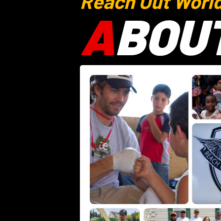
Reach Out Worl
A
BOU