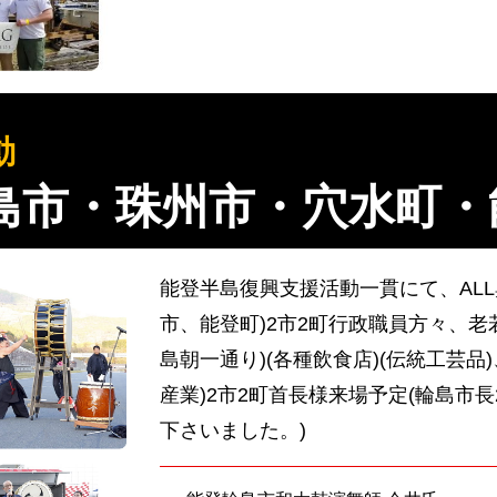
動
輪島市・珠州市・穴水町・
能登半島復興支援活動一貫にて、AL
市、能登町)2市2町行政職員方々、老
島朝一通り)(各種飲食店)(伝統工芸品
産業)2市2町首長様来場予定(輪島市長202
下さいました。)