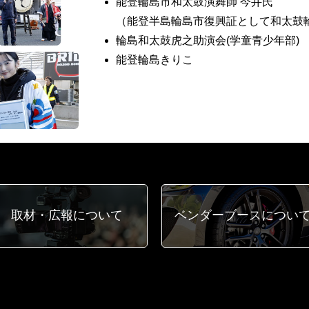
能登輪島市和太鼓演舞師 今井氏
（能登半島輪島市復興証として和太鼓
輪島和太鼓虎之助演会(学童青少年部)
能登輪島きりこ
取材・広報
について
ベンダーブース
につい