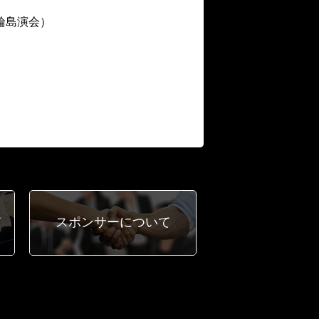
輪島演会）
て
スポンサー
について