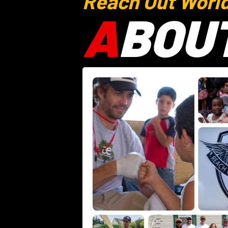
Reach Out Worl
A
BOU