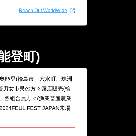
Reach Out WorldWide
能登町)
L奥能登(輪島市、穴水町、珠洲
若男女市民の方々露店販売(輪
)、各組合員方々(漁業畜産農業
4FEUL FEST JAPAN来場