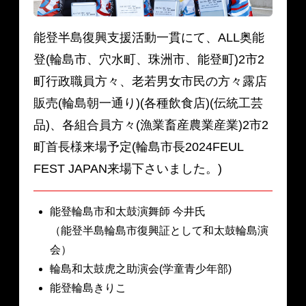
能登半島復興支援活動一貫にて、ALL奥能
登(輪島市、穴水町、珠洲市、能登町)2市2
町行政職員方々、老若男女市民の方々露店
販売(輪島朝一通り)(各種飲食店)(伝統工芸
品)、各組合員方々(漁業畜産農業産業)2市2
町首長様来場予定(輪島市長2024FEUL
FEST JAPAN来場下さいました。)
能登輪島市和太鼓演舞師 今井氏
（能登半島輪島市復興証として和太鼓輪島演
会）
輪島和太鼓虎之助演会(学童青少年部)
能登輪島きりこ