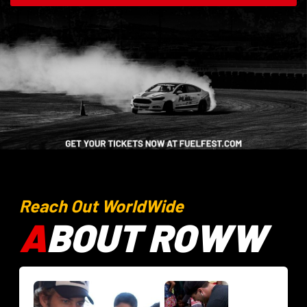
Reach Out WorldWide
A
BOUT ROWW