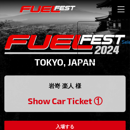
Sel
TOKYO, JAPAN
岩嵜 楽人 様
Show Car Ticket ①